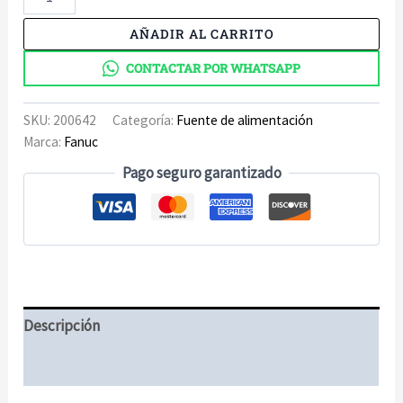
6140-
H026
AÑADIR AL CARRITO
Fuente
de
CONTACTAR POR WHATSAPP
alimentación
cantidad
SKU:
200642
Categoría:
Fuente de alimentación
Marca:
Fanuc
Pago seguro garantizado
Descripción
Información adicional