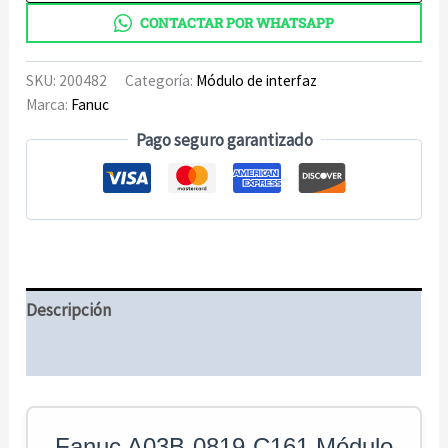
de
CONTACTAR POR WHATSAPP
interfaz
cantidad
SKU:
200482
Categoría:
Módulo de interfaz
Marca:
Fanuc
Pago seguro garantizado
Descripción
Información adicional
Fanuc A03B-0819-C161 Módulo