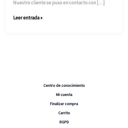
Nuestro cliente se puso en contacto con […]
Alarma
Leer entrada »
FANUC
7112:
cuando
sustituir
el
amplificador
del
husillo
Centro de conocimiento
no
resuelve
Mi cuenta
la
Finalizar compra
avería
Carrito
RGPD