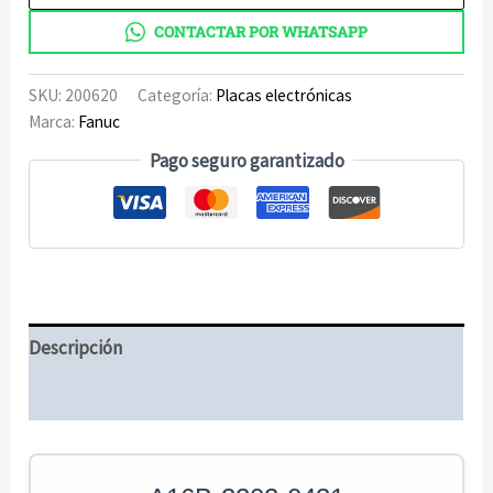
de
CONTACTAR POR WHATSAPP
control
de
husillo
SKU:
200620
Categoría:
Placas electrónicas
cantidad
Marca:
Fanuc
Pago seguro garantizado
Descripción
Información adicional