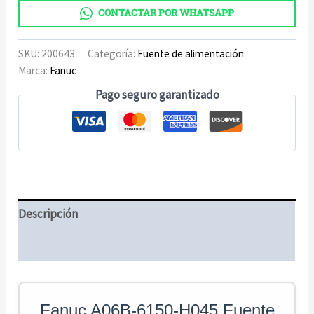
de
CONTACTAR POR WHATSAPP
alimentación
cantidad
SKU:
200643
Categoría:
Fuente de alimentación
Marca:
Fanuc
Pago seguro garantizado
Descripción
Información adicional
Fanuc A06B-6150-H045 Fuente