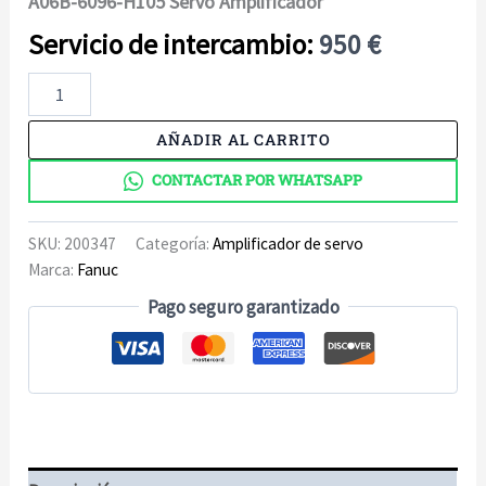
A06B-6096-H105 Servo Amplificador
950
€
A06B-
6096-
H105
AÑADIR AL CARRITO
Servo
Amplificador
CONTACTAR POR WHATSAPP
cantidad
SKU:
200347
Categoría:
Amplificador de servo
Marca:
Fanuc
Pago seguro garantizado