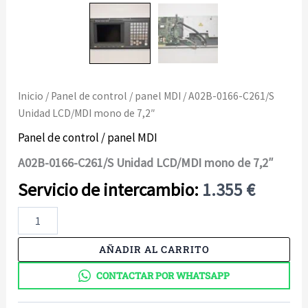
Inicio
/
Panel de control / panel MDI
/ A02B-0166-C261/S
Unidad LCD/MDI mono de 7,2″
Panel de control / panel MDI
A02B-0166-C261/S Unidad LCD/MDI mono de 7,2″
1.355
€
A02B-
0166-
C261/S
AÑADIR AL CARRITO
Unidad
LCD/MDI
CONTACTAR POR WHATSAPP
mono
de